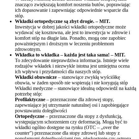
znacząco zwiększają komfort noszenia butów, poprawiając
ich dopasowanie i zapewniając odpowiednie wsparcie dla
stóp.
Wkładki ortopedyczne są zbyt drogie. – MIT.
Inwestycja w dobrej jakości wkładki ortopedyczne może
wydawać się kosztowna, ale jest to inwestycja w zdrowie i
komfort stóp na długie lata. Ponadto, mogą one zapobiec
poważniejszym i droższym w leczeniu problemom
zdrowotnym.
Wkładka to wkładka – każda jest taka sama! – MIT.
To zdecydowanie nieprawdziwa informacja. Istnieje wiele
rodzajów wkładek i niezwykle istotna jest umiejętna ocena
ich wpływu i przydatności dla naszych stóp.
Wkładki obuwnicze
– stanowiące zwykłą wyściółkę
obuwia, w żaden sposób nie wspierają i nie korygują stóp
Wkładki medyczne – stanowiące idealną odpowiedź na każdą
potrzebę stóp:
Profilaktyczne
– przeznaczone dla zdrowej stopy,
zapewniające jej utrzymanie naturalnej osi i zapobiegające
powstawaniu dolegliwości
Ortopedyczne
– przeznaczone dla stopy z dysfunkcją,
występującym schorzeniem czy deformacją. Mogą być to
wkładki ogólno dostępne na rynku (OTC – „over the
counter”) przeznaczone dla stopy zdrowej lub stopy z
popularnymi dolegliwościami (np. płaskostopie czy ostroga