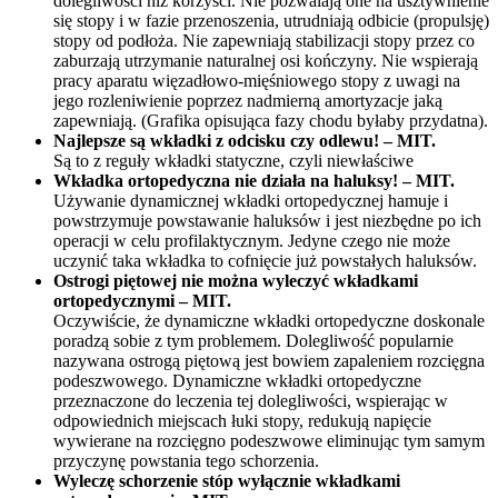
dolegliwości niż korzyści. Nie pozwalają one na usztywnienie
się stopy i w fazie przenoszenia, utrudniają odbicie (propulsję)
stopy od podłoża. Nie zapewniają stabilizacji stopy przez co
zaburzają utrzymanie naturalnej osi kończyny. Nie wspierają
pracy aparatu więzadłowo-mięśniowego stopy z uwagi na
jego rozleniwienie poprzez nadmierną amortyzacje jaką
zapewniają. (Grafika opisująca fazy chodu byłaby przydatna).
Najlepsze są wkładki z odcisku czy odlewu! – MIT.
Są to z reguły wkładki statyczne, czyli niewłaściwe
Wkładka ortopedyczna nie działa na haluksy! – MIT.
Używanie dynamicznej wkładki ortopedycznej hamuje i
powstrzymuje powstawanie haluksów i jest niezbędne po ich
operacji w celu profilaktycznym. Jedyne czego nie może
uczynić taka wkładka to cofnięcie już powstałych haluksów.
Ostrogi piętowej nie można wyleczyć wkładkami
ortopedycznymi – MIT.
Oczywiście, że dynamiczne wkładki ortopedyczne doskonale
poradzą sobie z tym problemem. Dolegliwość popularnie
nazywana ostrogą piętową jest bowiem zapaleniem rozcięgna
podeszwowego. Dynamiczne wkładki ortopedyczne
przeznaczone do leczenia tej dolegliwości, wspierając w
odpowiednich miejscach łuki stopy, redukują napięcie
wywierane na rozcięgno podeszwowe eliminując tym samym
przyczynę powstania tego schorzenia.
Wyleczę schorzenie stóp wyłącznie wkładkami