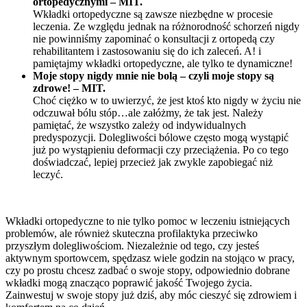
ortopedycznymi – MIT.
Wkładki ortopedyczne są zawsze niezbędne w procesie
leczenia. Ze względu jednak na różnorodność schorzeń nigdy
nie powinniśmy zapominać o konsultacji z ortopedą czy
rehabilitantem i zastosowaniu się do ich zaleceń. A! i
pamiętajmy wkładki ortopedyczne, ale tylko te dynamiczne!
Moje stopy nigdy mnie nie bolą – czyli moje stopy są
zdrowe! – MIT.
Choć ciężko w to uwierzyć, że jest ktoś kto nigdy w życiu nie
odczuwał bólu stóp…ale załóżmy, że tak jest. Należy
pamiętać, że wszystko zależy od indywidualnych
predyspozycji. Dolegliwości bólowe często mogą wystąpić
już po wystąpieniu deformacji czy przeciążenia. Po co tego
doświadczać, lepiej przecież jak zwykle zapobiegać niż
leczyć.
Wkładki ortopedyczne to nie tylko pomoc w leczeniu istniejących
problemów, ale również skuteczna profilaktyka przeciwko
przyszłym dolegliwościom. Niezależnie od tego, czy jesteś
aktywnym sportowcem, spędzasz wiele godzin na stojąco w pracy,
czy po prostu chcesz zadbać o swoje stopy, odpowiednio dobrane
wkładki mogą znacząco poprawić jakość Twojego życia.
Zainwestuj w swoje stopy już dziś, aby móc cieszyć się zdrowiem i