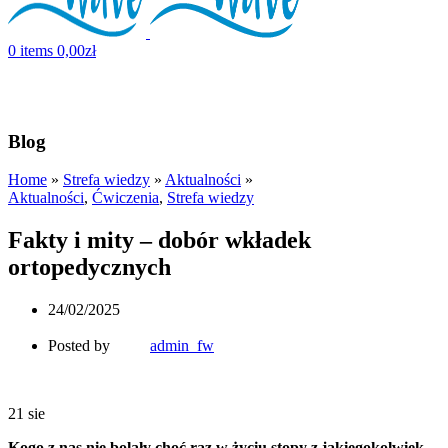
0
items
0,00
zł
NatGeo article explains how pregnancy changes your feet. Learn
how our Maternity Insoles support them!
Blog
Home
»
Strefa wiedzy
»
Aktualności
»
Aktualności
,
Ćwiczenia
,
Strefa wiedzy
Fakty i mity – dobór wkładek
ortopedycznych
24/02/2025
Posted by
admin_fw
21
sie
Kogo z nas nie bolały choć raz w życiu stopy z jakiegokolwiek