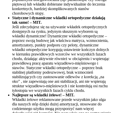
piętowa) lub wkładki dobierane indywidualnie do leczenia
konkretnych, bardziej skomplikowanych stanów
chorobowych stopy.
Statyczne i dynamiczne wkładki ortopedyczne działają
tak samo! – MIT.
Jeśli zdecydujesz się na używanie wkładek ortopedycznych
dostępnych na rynku, jedynym słusznym wyborem są
wkładki dynamiczne! Dynamiczne wkładki ortopedyczne –
poprzez swoją budowę jak właściwa matryca, wzmocnienia,
amortyzatory, punkty podporu czy peloty, dynamiczne
wkładki ortopedyczne korygują ustawienie kończyn dolnych
w kierunku prawidłowych wzorców we wszystkich fazach
chodu, działając aktywnie również w obciążeniu i wspierając
prawidłową pracę aparatu więzadłowo-mięśniowego i
stawów. Statyczne wkładki ortopedyczne – poprzez brak
stabilnej platformy podeszwowej, brak wzmocnień
stabilizujących czy zastosowanie odlewów z korekcją „na
oko” , nie zapewniają one ani stabilizacji, ani nie wspierają
struktur więzadłowo-mięśniowych i nie kontrolują osi ruchu
tyłostopia we wszystkich fazach cyklu chodu.
Najlepsze są wkładki żelowe! – MIT.
Wkładki żelowe reklamowane przede wszystkim jako ulga
dla naszych stóp dzięki dużej amortyzacji, stosowane do
codziennego użytku mogą przysporzyć nam więcej