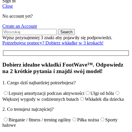
Sign in
Close
No account yet?
Create an Account
Search
Wpisz przynajmniej 3 znaki aby pojawiły się podpowiedzi.
Potrzebujesz pomocy?
Dobierz wkładkę w 3 krokach!
Dobierz idealne wkładki FootWave™. Odpowiedz
na 2 krótkie pytania i znajdź swój model!
1. Czego dziś najbardziej potrzebujesz?
Lepszej amortyzacji podczas aktywności
Ulgi od bólu
Większej wygody w codziennych butach
Wkładek dla dziecka
2. Co trenujesz najczęściej?
Bieganie / fitness / trening ogólny
Piłka nożna
Sporty
halowe