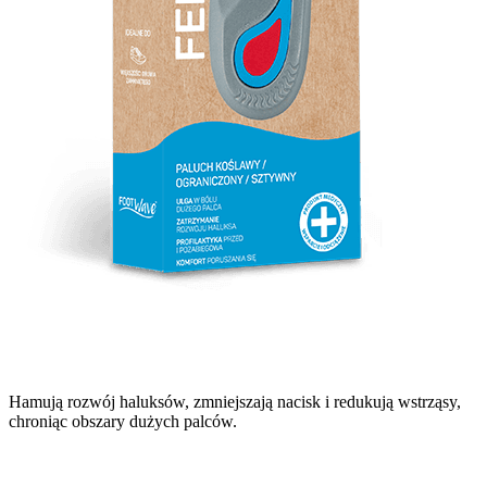
Hamują rozwój haluksów, zmniejszają nacisk i redukują wstrząsy,
chroniąc obszary dużych palców.