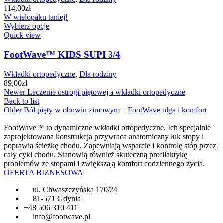
114,00
zł
W wielopaku taniej!
Wybierz opcje
Quick view
FootWave™ KIDS SUPI 3/4
Wkładki ortopedyczne
,
Dla rodziny
89,00
zł
Newer
Leczenie ostrogi piętowej a wkładki ortopedyczne
Back to list
Older
Ból pięty w obuwiu zimowym – FootWave ulga i komfort
FootWave™ to dynamiczne wkładki ortopedyczne. Ich specjalnie
zaprojektowana konstrukcja przywraca anatomiczny łuk stopy i
poprawia ścieżkę chodu. Zapewniają wsparcie i kontrolę stóp przez
cały cykl chodu. Stanowią również skuteczną profilaktykę
problemów ze stopami i zwiększają komfort codziennego życia.
OFERTA BIZNESOWA
ul. Chwaszczyńska 170/24
81-571 Gdynia
+48 506 310 411
info@footwave.pl