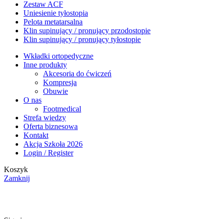
Zestaw ACF
Uniesienie tyłostopia
Pelota metatarsalna
Klin supinujący / pronujący przodostopie
Klin supinujący / pronujący tyłostopie
Wkładki ortopedyczne
Inne produkty
Akcesoria do ćwiczeń
Kompresja
Obuwie
O nas
Footmedical
Strefa wiedzy
Oferta biznesowa
Kontakt
Akcja Szkoła 2026
Login / Register
Koszyk
Zamknij
Darmowa wysyłka na wszystkie zamówienia! *nie dotyczy
zamówień za pobraniem.