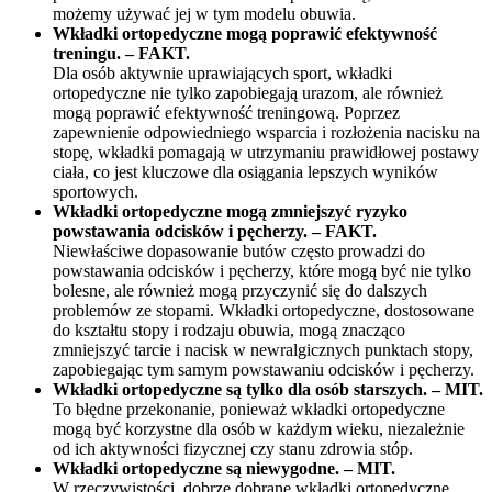
możemy używać jej w tym modelu obuwia.
Wkładki ortopedyczne mogą poprawić efektywność
treningu. – FAKT.
Dla osób aktywnie uprawiających sport, wkładki
ortopedyczne nie tylko zapobiegają urazom, ale również
mogą poprawić efektywność treningową. Poprzez
zapewnienie odpowiedniego wsparcia i rozłożenia nacisku na
stopę, wkładki pomagają w utrzymaniu prawidłowej postawy
ciała, co jest kluczowe dla osiągania lepszych wyników
sportowych.
Wkładki ortopedyczne mogą zmniejszyć ryzyko
powstawania odcisków i pęcherzy. – FAKT.
Niewłaściwe dopasowanie butów często prowadzi do
powstawania odcisków i pęcherzy, które mogą być nie tylko
bolesne, ale również mogą przyczynić się do dalszych
problemów ze stopami. Wkładki ortopedyczne, dostosowane
do kształtu stopy i rodzaju obuwia, mogą znacząco
zmniejszyć tarcie i nacisk w newralgicznych punktach stopy,
zapobiegając tym samym powstawaniu odcisków i pęcherzy.
Wkładki ortopedyczne są tylko dla osób starszych. – MIT.
To błędne przekonanie, ponieważ wkładki ortopedyczne
mogą być korzystne dla osób w każdym wieku, niezależnie
od ich aktywności fizycznej czy stanu zdrowia stóp.
Wkładki ortopedyczne są niewygodne. – MIT.
W rzeczywistości, dobrze dobrane wkładki ortopedyczne