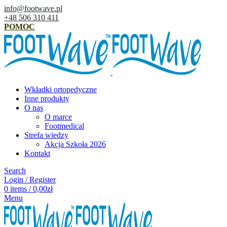
info@footwave.pl
+48 506 310 411
POMOC
Wkładki ortopedyczne
Inne produkty
O nas
O marce
Footmedical
Strefa wiedzy
Akcja Szkoła 2026
Kontakt
Search
Login / Register
0
items
/
0,00
zł
Menu