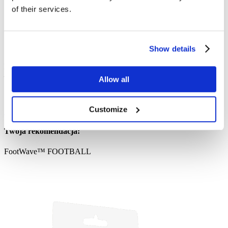
of their services.
Show details
Maksymalna amortyzacja i stabilizacja podczas biegania i treningów
— redukuje przeciążenia i poprawia komfort ruchu.
Allow all
Customize
Zobacz FootWave™ SPORT
Twoja rekomendacja:
FootWave™ FOOTBALL