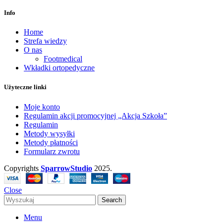
Info
Home
Strefa wiedzy
O nas
Footmedical
Wkładki ortopedyczne
Użyteczne linki
Moje konto
Regulamin akcji promocyjnej „Akcja Szkoła”
Regulamin
Metody wysyłki
Metody płatności
Formularz zwrotu
Copyrights
SparrowStudio
2025.
Close
Search
Menu